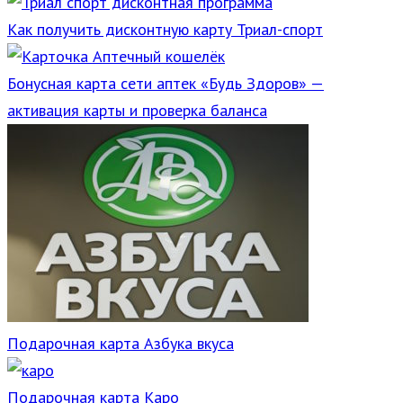
Как получить дисконтную карту Триал-спорт
Бонусная карта сети аптек «Будь Здоров» —
активация карты и проверка баланса
Подарочная карта Азбука вкуса
Подарочная карта Каро