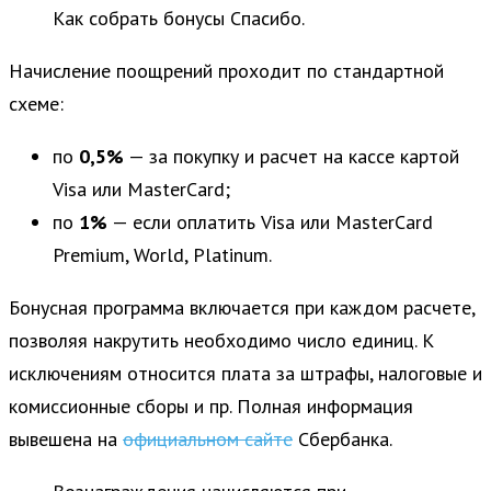
Как собрать бонусы Спасибо.
Начисление поощрений проходит по стандартной
схеме:
по
0,5%
— за покупку и расчет на кассе картой
Visa или MasterCard;
по
1%
— если оплатить Visa или MasterCard
Premium, World, Platinum.
Бонусная программа включается при каждом расчете,
позволяя накрутить необходимо число единиц. К
исключениям относится плата за штрафы, налоговые и
комиссионные сборы и пр. Полная информация
вывешена на
официальном сайте
Сбербанка.