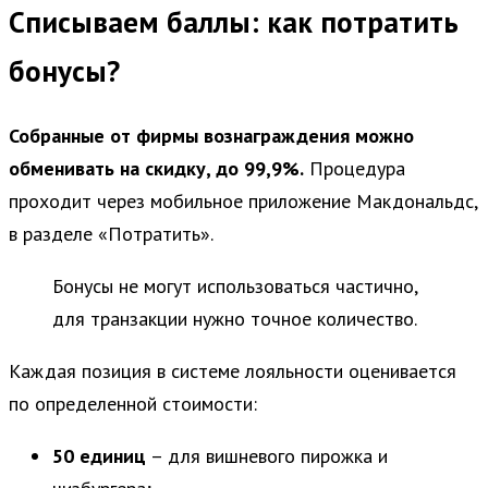
Списываем баллы: как потратить
бонусы?
Собранные от фирмы вознаграждения можно
обменивать на скидку, до 99,9%.
Процедура
проходит через мобильное приложение Макдональдс,
в разделе «Потратить».
Бонусы не могут использоваться частично,
для транзакции нужно точное количество.
Каждая позиция в системе лояльности оценивается
по определенной стоимости:
50 единиц
– для вишневого пирожка и