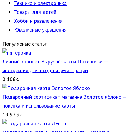
Техника и электроника
Товары для детей
Хобби и развлечения
Ювелирные украшения
Популярные статьи
Личный кабинет Выручай-карты Пятерочки —
инструкции для входа и регистрации
0
106к.
Подарочный сертификат магазина Золотое яблоко —
покупка и использование карты
19
92.9к.