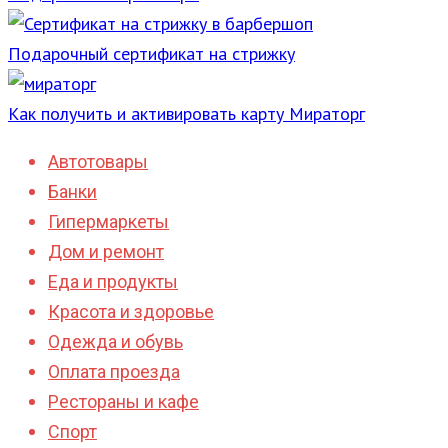
Подарочный сертификат на стрижку
Как получить и активировать карту Мираторг
Автотовары
Банки
Гипермаркеты
Дом и ремонт
Еда и продукты
Красота и здоровье
Одежда и обувь
Оплата проезда
Рестораны и кафе
Спорт