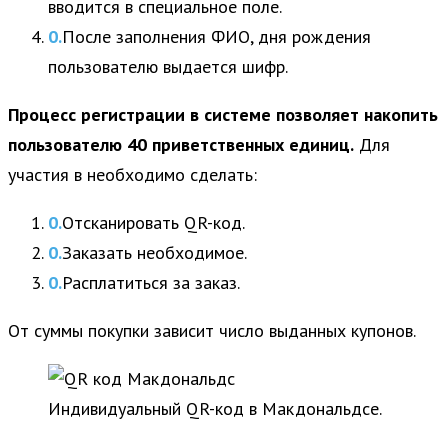
вводится в специальное поле.
После заполнения ФИО, дня рождения
пользователю выдается шифр.
Процесс регистрации в системе позволяет накопить
пользователю 40 приветственных единиц.
Для
участия в необходимо сделать:
Отсканировать QR-код.
Заказать необходимое.
Расплатиться за заказ.
От суммы покупки зависит число выданных купонов.
Индивидуальный QR-код в Макдональдсе.