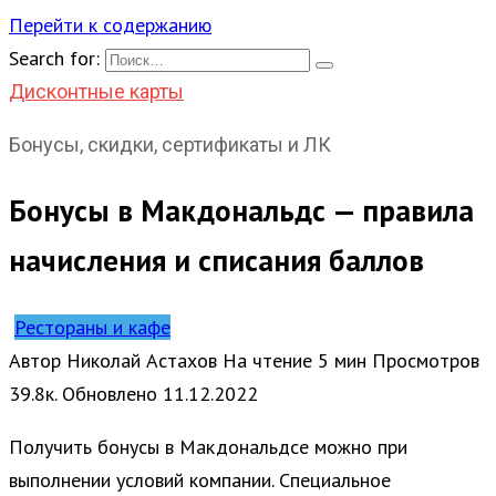
Перейти к содержанию
Search for:
Дисконтные карты
Бонусы, скидки, сертификаты и ЛК
Бонусы в Макдональдс — правила
начисления и списания баллов
Рестораны и кафе
Автор
Николай Астахов
На чтение
5 мин
Просмотров
39.8к.
Обновлено
11.12.2022
Получить бонусы в Макдональдсе можно при
выполнении условий компании. Специальное